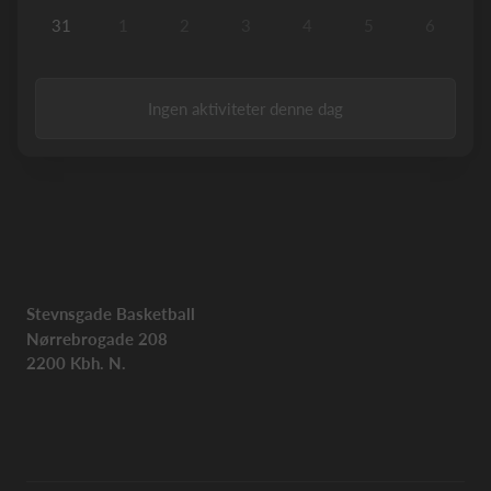
31
1
2
3
4
5
6
Ingen aktiviteter denne dag
Stevnsgade Basketball
Nørrebrogade 208
2200 Kbh. N.